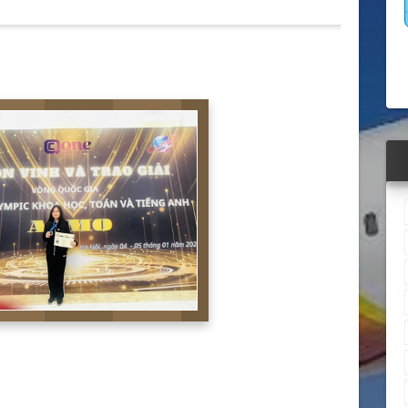
Thiều Long Biêb đạt Huy chương bạc vòng quốc gia Asmo