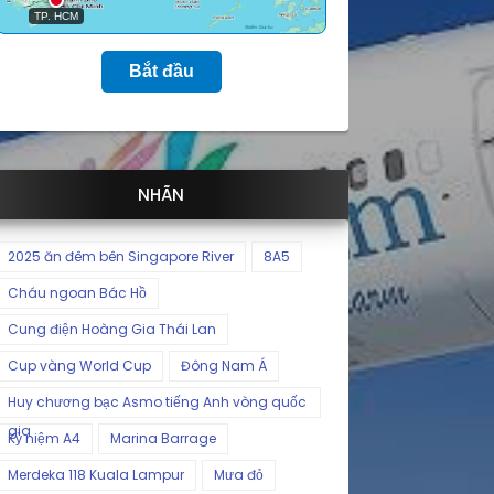
Bắt đầu
NHÃN
2025 ăn đêm bên Singapore River
8A5
Cháu ngoan Bác Hồ
Cung điện Hoàng Gia Thái Lan
Cup vàng World Cup
Đông Nam Á
Huy chương bạc Asmo tiếng Anh vòng quốc
gia
Kỷ niệm A4
Marina Barrage
Merdeka 118 Kuala Lampur
Mưa đỏ