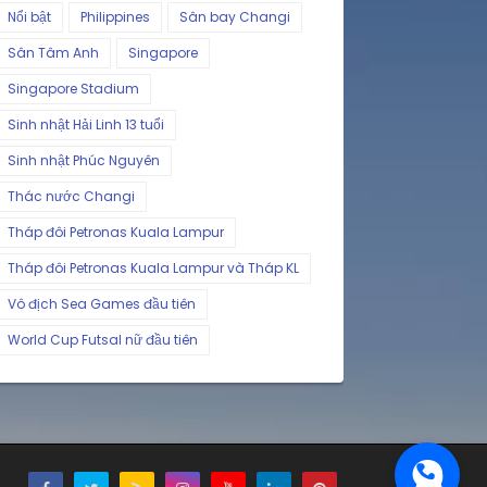
Nổi bật
Philippines
Sân bay Changi
Sân Tâm Anh
Singapore
Singapore Stadium
Sinh nhật Hải Linh 13 tuổi
Sinh nhật Phúc Nguyên
Thác nước Changi
Tháp đôi Petronas Kuala Lampur
Tháp đôi Petronas Kuala Lampur và Tháp KL
Vô địch Sea Games đầu tiên
World Cup Futsal nữ đầu tiên