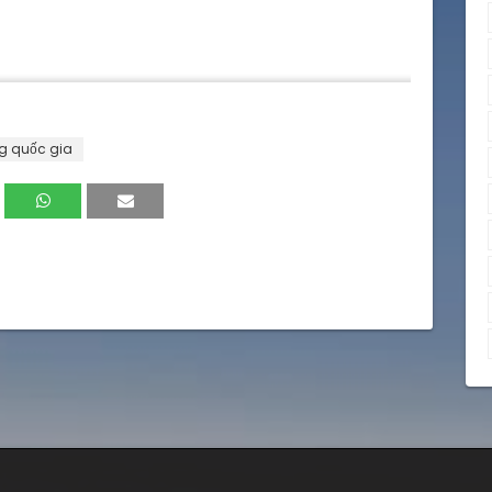
h , Asmo , Huy chương Bạc , Huy chuong bac
g quốc gia