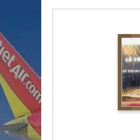
Lê Hải Linh 7A5 thcs Nguyễn Gia 