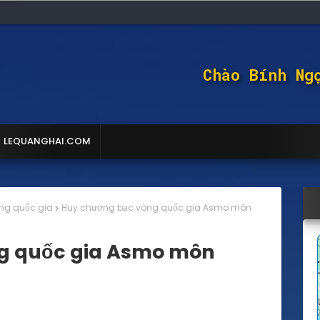
Chào Bính Ng
LEQUANGHAI.COM
ng quốc gia
Huy chương bạc vòng quốc gia Asmo môn
g quốc gia Asmo môn