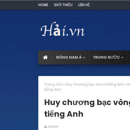
HOME
GIỚI THIỆU
LIÊN HỆ
ĐÔNG NAM Á
TRONG NƯỚC
Trang chủ
Huy chương bạc Asmo tiếng Anh vò
tiếng Anh
Huy chương bạc vòn
tiếng Anh
ADMIN