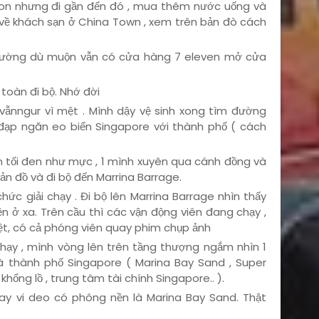
rlion nhưng đi gần đến đó , mua thêm nước uống và
 về khách sạn ở China Town , xem trên bản đò cách
c đường dù muộn vẫn có cửa hàng 7 eleven mở cửa
toàn đi bộ. Nhớ đời
i vẫnngur vì mệt . Mình dậy vệ sinh xong tìm đường
 đạp ngăn eo biển Singapore với thành phố ( cách
vẫn tối đen như mực , 1 mình xuyên qua cánh đồng và
bản đồ và đi bộ đến Marrina Barrage.
ức giải chạy . Đi bộ lên Marrina Barrage nhìn thấy
ền ở xa. Trên cầu thì các vận động viên đang chạy ,
hiệt, có cả phóng viên quay phim chụp ảnh
hạy , mình vòng lên trên tầng thượng ngắm nhìn 1
là thành phố Singapore ( Marina Bay Sand , Super
hổng lồ , trung tâm tài chính Singapore.. ).
ay vi deo có phông nền là Marina Bay Sand. Thật