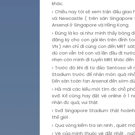
khác.
Chiều nay tôi sẽ xem trận đấu giao h
và Newcastle ( trên sân Singapore
Arsenal ở Singapore và Hồng Kong.
Đúng là ko ai như mình thấy bóng đ
đăng ký cho con gái lên trên đỉnh to
VN ) nên chỉ đi cùng con đến MRT sát
dù con vẫn trẻ con và lần đầu đi nư
nhẹn còn mình đi tuyến MRt khác đến
Trước đó khi đi từ đảo Sentosa về 
Stadium trước để nhận món quà nhỏ
Dến sân toàn fan Arsenal đến sớm dù 
Hỏi mãi các kiểu mới tìm đc chỗ phá
svđ. Kể cũng hay đặt vé online ở 1 n
nhận đc quà, vui thật
Svđ Singapore Stadium thật hoành 
thế giới .
Qua vòng kiểm tra an ninh , quét m
Vé của mình thuộc vé đắt nhất , ngồ