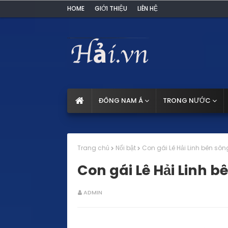
HOME
GIỚI THIỆU
LIÊN HỆ
ĐÔNG NAM Á
TRONG NƯỚC
Trang chủ
Nổi bật
Con gái Lê Hải Linh bên sô
Con gái Lê Hải Linh 
ADMIN