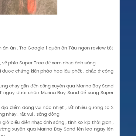
 Linh , Hai Linh
án ăn ăn . Tra Google 1 quán ăn Tàu ngon review tốt
 , về phía Super Tree để xem nhạc ánh sáng.
hì được chứng kiến pháo hoa lâu phết , chắc ở công
hưng chạy gần đến cổng xuyên qua Marina Bay Sand
MRT ngay dưới chân Marina Bay Sand để sang Super
địa điểm dông vui náo nhiệt , rất nhiều gương to 2
 nhảy , rất vui , sống động
giờ biểu điễn nhạc ánh sáng , tính ko kịp thời gian ,
đường xuyên qua Marina Bay Sand lên leo ngay lên
ẹp.