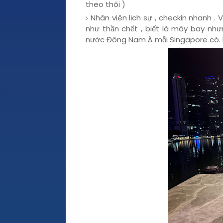
theo thôi )
Nhân viên lịch sự , checkin nhanh 
như thần chết , biết là máy bay nhưng
nước Đông Nam Á mỗi Singapore có. Ng