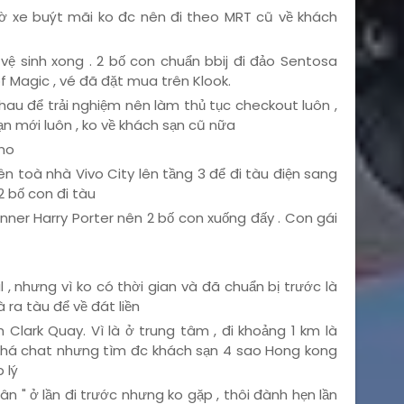
hờ xe buýt mãi ko đc nên đi theo MRT cũ về khách
vệ sinh xong . 2 bố con chuẩn bbij đi đảo Sentosa
f Magic , vé đã đặt mua trên Klook.
hau để trải nghiệm nên làm thủ tục checkout luôn ,
ạn mới luôn , ko về khách sạn cũ nữa
 no
Lên toà nhà Vivo City lên tầng 3 để đi tàu điện sang
2 bố con đi tàu
anner Harry Porter nên 2 bố con xuống đấy . Con gái
 , nhưng vì ko có thời gian và đã chuẩn bị trước là
 ra tàu để về đát liền
Clark Quay. Vì là ở trung tâm , đi khoảng 1 km là
khá chat nhưng tìm đc khách sạn 4 sao Hong kong
 lý
ân " ở lần đi trước nhưng ko gặp , thôi đành hẹn lần