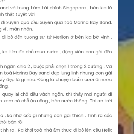
and và trung tâm tài chính Singapore , bên kia là
h thật tuyệt vời
 đi xuyên qua cầu xuyên qua toà Marina Bay Sand.
 vĩ , mãn nhãn.
 đi bộ đến tượng sư tử Merlion ở bên kia bờ vịnh ,
, ko tìm đc chỗ mua nước , động viên con gái đến
ch ngăn chia 2 , buộc phải chọn 1 trong 2 đường . Và
ìn toà Marina Bay sand đẹp lung linh nhưng con gái
thấy đẹp là gì nữa. Đúng là chuyện buồn cười đi nước
uống.
i quay lại chỗ đầu vách ngăn, thì thấy mọi người đi
o xem có chỗ ăn uống , bán nước không. Thì ơn trời
 , ko nhớ cốc gì nhưng con gái thích . Tính ra cốc
hỏi bàn rồi
ỉnh ra . Ra khỏi toà nhà ẩm thực đi bộ lên cầu Helix