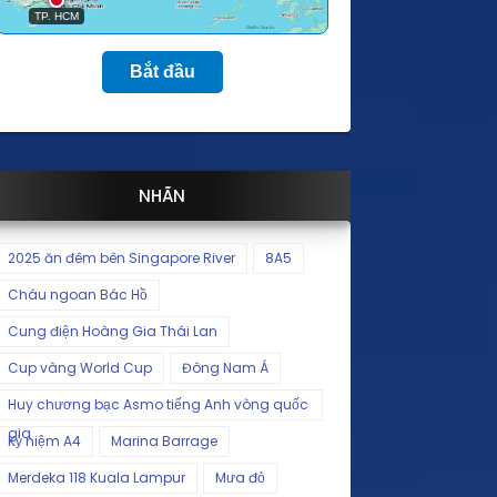
Bắt đầu
NHÃN
2025 ăn đêm bên Singapore River
8A5
Cháu ngoan Bác Hồ
Cung điện Hoàng Gia Thái Lan
Cup vàng World Cup
Đông Nam Á
Huy chương bạc Asmo tiếng Anh vòng quốc
gia
Kỷ niệm A4
Marina Barrage
Merdeka 118 Kuala Lampur
Mưa đỏ