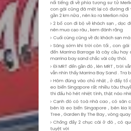
nổi tiếng đi về phía tượng sư tử Me
con gái cũng đã mệt lại có đường đi
gần 2 km nữa , nên ko ra Merlion nữa
2 bố con đi bộ về khách sạn , dọ
nên mua cạo râu , kem đánh răng
Cuối cùng cũng về đc khách sạn mà 
Sáng sớm khi trời còn tối , con gá
đến Marrina Barrage là cây cầu hay
marrina bay sand chắc vài cây thôi.
Đi MRT đến gần đó , lên MRT , trời 
vẫn nhìn thấy Marrina Bay Sand . Tra 
Hôm đúng vào chủ nhật , ở đấy tổ ch
eo biển Singapore rất nhiều tàu thuy
thi đấu hò hét nhiệt tình, thật náo n
Cạnh đó có toà nhà cao , có sân c
bên là eo biển Singapore , bên kia 
Tree , Garden By The Bay , vòng quay k
Chống đẩy 2 chục cái ở đó , có qu
tuyệt vời