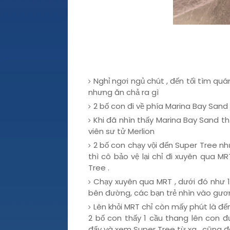
Hải
Nghỉ ngơi ngủ chút , đến tối tìm qu
nhưng ăn chả ra gì
2 bố con đi về phía Marina Bay Sand
Khi đã nhìn thấy Marina Bay Sand t
viên sư tử Merlion
2 bố con chạy vội đến Super Tree n
thì cô bảo vệ lại chỉ đi xuyên qua 
Tree .
Chạy xuyên qua MRT , dưới đó như 1 
bên đường, các bạn trẻ nhìn vào gương
Lên khỏi MRT chỉ còn mấy phút là đến 
2 bố con thấy 1 cầu thang lên con 
đấy và xem Super Tree từ xa , cũng đ