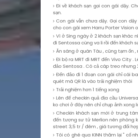
Đi về khách sạn gọi con gái dậy. C
sạn.
Con gái vẫn chưa dậy. Gọi con dậy 
cho con gái xem Harru Porter Vision o
Vì ở Sing ngày ở 2 khách sạn khác n
đi Sentossa cùng va li rồi đến khách s
Ăn sáng ở quán Tàu , cũng tạm ổn ,
Đi bộ ra MRT đi MRT đến Vivo City . 
đảo Sentosa . Có cả cáp treo nhưng 
Đến đảo đi 1 đoạn con gái chỉ cái b
quét mã QR là vào trải nghiệm thôi
Trải nghiệm hơn 1 tiếng xong
Lên để checkin quả địa cầu Universal
ko chơi ở đây nên chỉ chụp ảnh xong là
Checkin khách sạn mới ở trung tâm 
đến tượng sư tử Merlion nên phòng 
street 3,5 tr / đêm , giá tương đối hợp
Tôi có ghé qua KINN thăm lại " cố nh