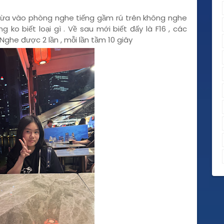
. Vừa vào phòng nghe tiếng gầm rú trên không nghe
 ko biết loại gì . Về sau mới biết đấy là F16 , các
he được 2 lần , mỗi lần tầm 10 giây