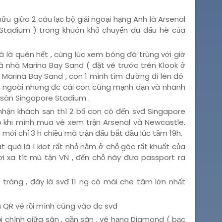
ữu giữa 2 câu lạc bộ giải ngoại hạng Anh là Arsenal
 Stadium ) trong khuôn khổ chuyến du đấu hè của
á là quên hết , cùng lúc xem bóng đá trùng với giờ
à nhà Marina Bay Sand ( đặt vé trước trên Klook ở
 Marina Bay Sand , con 1 mình tìm đường đi lên đó
ớc ngoài nhưng đc cái con cũng mạnh dạn và nhanh
 sân Singapore Stadium .
nhận khách sạn thì 2 bố con có đến svđ Singapore
 khi mình mua vé xem trận Arsenal và Newcastle.
mới chỉ 3 h chiều mà trận đấu bắt đầu lúc tầm 19h.
t quà là 1 kiot rất nhỏ nằm ở chỗ góc rất khuất của
ơi xa tít mù tận VN , đến chỗ này đưa passport ra
tráng , đây là svđ 11 ng có mái che tâm lớn nhất
ã QR vé rồi mình cũng vào đc svd
i chính giữa sân , gần sân , vé hạng Diamond ( bạc