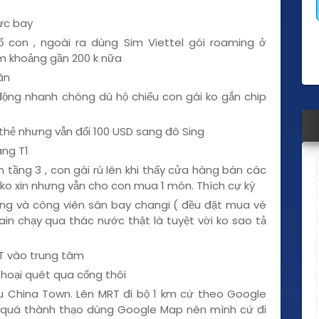
ực bay
ố con , ngoài ra dùng Sim Viettel gói roaming ở
im khoảng gần 200 k nữa
ăn
ộng nhanh chóng dù hộ chiếu con gái ko gắn chip
thẻ nhưng vẫn đổi 100 USD sang đô Sing
ang T1
n tầng 3 , con gái rú lên khi thấy cửa hàng bán các
 ko xin nhưng vẫn cho con mua 1 món. Thích cự kỳ
ng và công viên sân bay changi ( đều đặt mua vé
ain chạy qua thác nước thật là tuyệt vời ko sao tả
RT vào trung tâm
thoại quét qua cổng thôi
u China Town. Lên MRT đi bộ 1 km cứ theo Google
i quá thành thạo dùng Google Map nên mình cứ đi