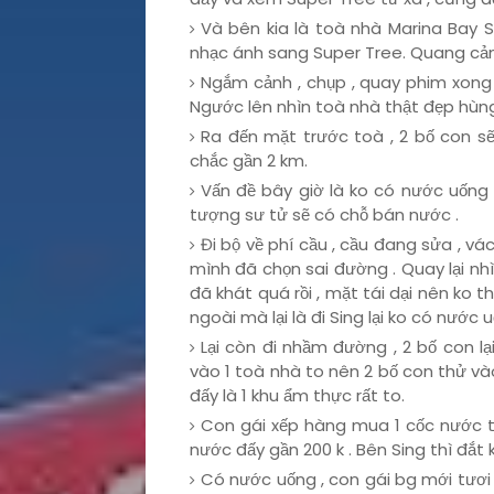
Và bên kia là toà nhà Marina Bay S
nhạc ánh sang Super Tree. Quang cản
Ngắm cảnh , chụp , quay phim xong
Ngước lên nhìn toà nhà thật đẹp hùng
Ra đến mặt trước toà , 2 bố con sẽ
chắc gần 2 km.
Vấn đề bây giờ là ko có nước uống 
tượng sư tử sẽ có chỗ bán nước .
Đi bộ về phí cầu , cầu đang sửa , vá
mình đã chọn sai đường . Quay lại nh
đã khát quá rồi , mặt tái dại nên ko 
ngoài mà lại là đi Sing lại ko có nước 
Lại còn đi nhầm đường , 2 bố con lạ
vào 1 toà nhà to nên 2 bố con thử và
đấy là 1 khu ẩm thực rất to.
Con gái xếp hàng mua 1 cốc nước to
nước đấy gần 200 k . Bên Sing thì đắt k
Có nước uống , con gái bg mới tươi t