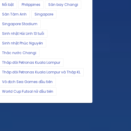
Nổi bật
Philippines
Sân bay Changi
Sân Tâm Anh
Singapore
Singapore Stadium
Sinh nhật Hải Linh 13 tuổi
Sinh nhật Phúc Nguyên
Thác nước Changi
Tháp đôi Petronas Kuala Lampur
Tháp đôi Petronas Kuala Lampur và Tháp KL
Vô địch Sea Games đầu tiên
World Cup Futsal nữ đầu tiên