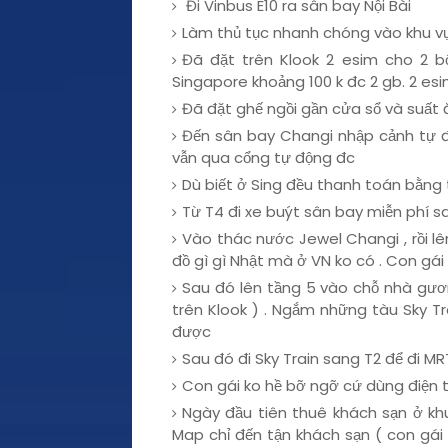
Đi Vinbus E10 ra sân bay Nội Bài
Làm thủ tục nhanh chóng vào khu v
Đã đặt trên Klook 2 esim cho 2 b
Singapore khoảng 100 k đc 2 gb. 2 es
Đã đặt ghế ngồi gần cửa sổ và suất 
Đến sân bay Changi nhập cảnh tự đ
vẫn qua cổng tự động đc
Dù biết ở Sing đều thanh toán bằng 
Từ T4 đi xe buýt sân bay miễn phí s
Vào thác nước Jewel Changi , rồi lê
đồ gì gì Nhật mà ở VN ko có . Con gái
Sau đó lên tầng 5 vào chỗ nhà gươ
trên Klook ) . Ngắm những tàu Sky Tr
được
Sau đó đi Sky Train sang T2 để đi M
Con gái ko hề bỡ ngỡ cứ dùng điện 
Ngày đầu tiên thuê khách sạn ở kh
Map chỉ đến tận khách sạn ( con gá