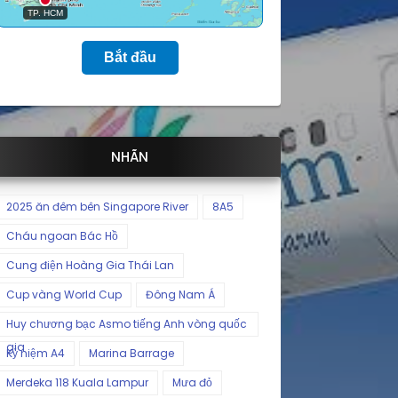
Bắt đầu
NHÃN
2025 ăn đêm bên Singapore River
8A5
Cháu ngoan Bác Hồ
Cung điện Hoàng Gia Thái Lan
Cup vàng World Cup
Đông Nam Á
Huy chương bạc Asmo tiếng Anh vòng quốc
gia
Kỷ niệm A4
Marina Barrage
Merdeka 118 Kuala Lampur
Mưa đỏ