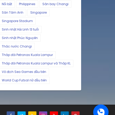
Nổi bật
Philippines
Sân bay Changi
Sân Tâm Anh
Singapore
Singapore Stadium
Sinh nhật Hải Linh 13 tuổi
Sinh nhật Phúc Nguyên
Thác nước Changi
Tháp đôi Petronas Kuala Lampur
Tháp đôi Petronas Kuala Lampur và Tháp KL
Vô địch Sea Games đầu tiên
World Cup Futsal nữ đầu tiên