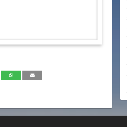
 quốc gia Singapore thưởng thức trận đấu
senal và NewCastle