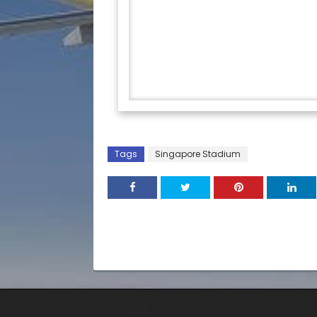
Hải VH bên trong sân vận động
giữa Ar
Tags
Singapore Stadium