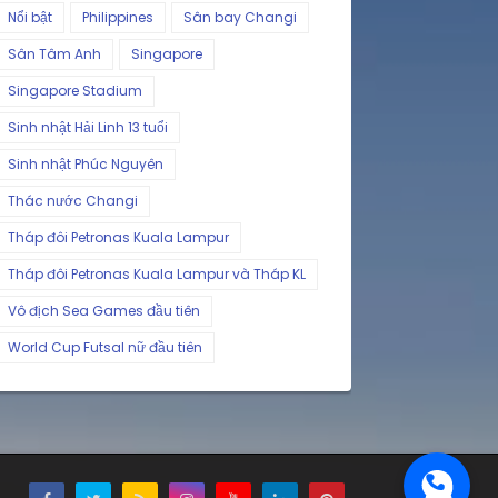
Nổi bật
Philippines
Sân bay Changi
Sân Tâm Anh
Singapore
Singapore Stadium
Sinh nhật Hải Linh 13 tuổi
Sinh nhật Phúc Nguyên
Thác nước Changi
Tháp đôi Petronas Kuala Lampur
Tháp đôi Petronas Kuala Lampur và Tháp KL
Vô địch Sea Games đầu tiên
World Cup Futsal nữ đầu tiên