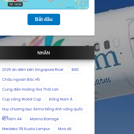
Bắt đầu
NHÃN
2025 ăn đêm bên Singapore River
8A5
Cháu ngoan Bác Hồ
Cung điện Hoàng Gia Thái Lan
Cup vàng World Cup
Đông Nam Á
Huy chương bạc Asmo tiếng Anh vòng quốc
gia
Kỷ niệm A4
Marina Barrage
Merdeka 118 Kuala Lampur
Mưa đỏ