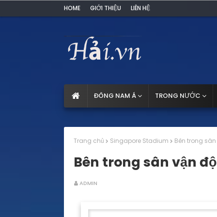
HOME
GIỚI THIỆU
LIÊN HỆ
ĐÔNG NAM Á
TRONG NƯỚC
Trang chủ
Singapore Stadium
Bên trong sân
Bên trong sân vận đ
ADMIN